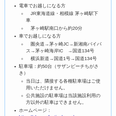
電車でお越しになる方
JR東海道線・相模線 茅ヶ崎駅下
車
茅ヶ崎駅南口から約20分
車でお越しになる方
圏央道→茅ヶ崎JC→新湘南バイパ
ス→茅ヶ崎海岸IC →国道134号
横浜新道→国道1号→国道134号
駐車場：約50台（サザンビーチちがさ
き）
当日は、隣接する各種駐車場はご使
用いただけません。
公共施設の駐車場は当該施設利用の
方以外の駐車はできません。
ホームページ：