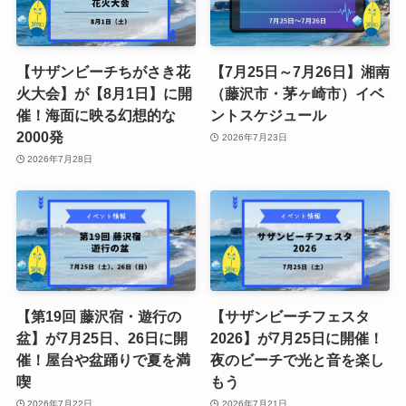
【サザンビーチちがさき花
【7月25日～7月26日】湘南
火大会】が【8月1日】に開
（藤沢市・茅ヶ崎市）イベ
催！海面に映る幻想的な
ントスケジュール
2000発
2026年7月23日
2026年7月28日
【第19回 藤沢宿・遊行の
【サザンビーチフェスタ
盆】が7月25日、26日に開
2026】が7月25日に開催！
催！屋台や盆踊りで夏を満
夜のビーチで光と音を楽し
喫
もう
2026年7月22日
2026年7月21日