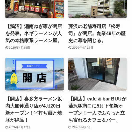
【鵠沼】湘南ねぎ家が閉店
藤沢の老舗寿司店『松寿
を発表。ネギラーメンが人
司』が閉店。創業49年の歴
気の本格家系ラーメン屋。
史に幕を閉じる。
2026年4月25日
2026年4月17日
【開店】喜多方ラーメン坂
【開店】cafe & bar BUUが
内大船仲通り店が4月20日
藤沢駅南口に5月下旬新オ
新オープン！平打ち麺と焼
ープン！一人でふらっと立
豚が絶品！
ち寄れるカフェ＆バー。
2026年4月12日
2026年4月5日