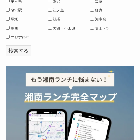
茅ヶ崎
藤沢
辻堂
藤沢駅
江ノ島
鎌倉
平塚
鵠沼
湘南台
寒川
大磯・小田原
葉山・逗子
アジア料理