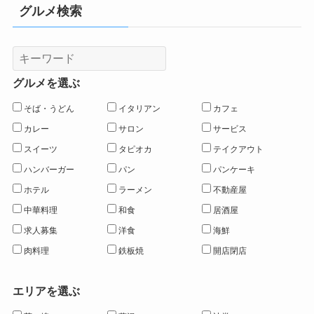
グルメ検索
グルメを選ぶ
そば・うどん
イタリアン
カフェ
カレー
サロン
サービス
スイーツ
タピオカ
テイクアウト
ハンバーガー
パン
パンケーキ
ホテル
ラーメン
不動産屋
中華料理
和食
居酒屋
求人募集
洋食
海鮮
肉料理
鉄板焼
開店閉店
エリアを選ぶ