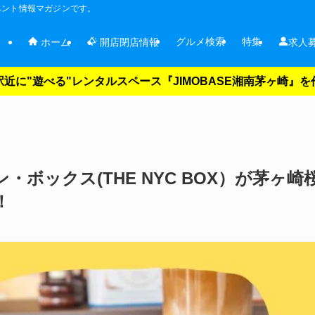
ベント情報マガジンです。
グルメ検索
特集
ホーム
開店閉店情報
求人
近に"遊べる"レンタルスペース『JIMOBASE湘南茅ヶ崎』
ボックス(THE NYC BOX）が茅ヶ崎
！