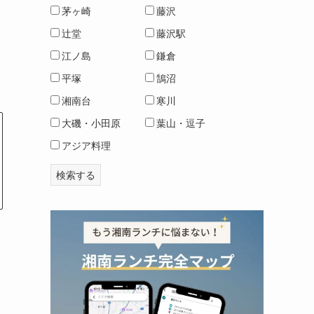
茅ヶ崎
藤沢
辻堂
藤沢駅
江ノ島
鎌倉
平塚
鵠沼
湘南台
寒川
大磯・小田原
葉山・逗子
アジア料理
ラ