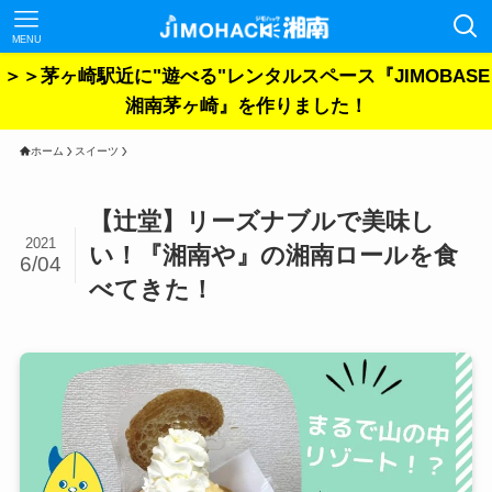
MENU
＞＞茅ヶ崎駅近に"遊べる"レンタルスペース『JIMOBASE
湘南茅ヶ崎』を作りました！
ホーム
スイーツ
【辻堂】リーズナブルで美味し
2021
い！『湘南や』の湘南ロールを食
6/04
べてきた！