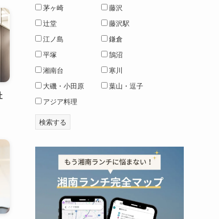
茅ヶ崎
藤沢
辻堂
藤沢駅
江ノ島
鎌倉
平塚
鵠沼
湘南台
寒川
大磯・小田原
葉山・逗子
社
アジア料理