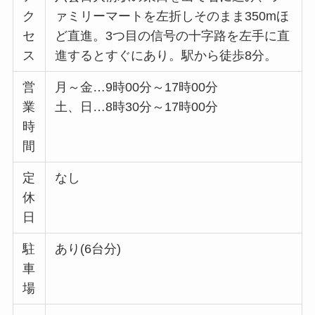
ク
ァミリーマートを左折しそのまま350mほ
セ
ど直進。3つ目の信号の十字路を左手に直
ス
進するとすぐにあり。駅から徒歩8分。
営
月～金…9時00分～17時00分
業
土、日…8時30分～17時00分
時
間
定
なし
休
日
駐
あり(6台分)
車
場