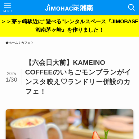
MENU
＞＞茅ヶ崎駅近に"遊べる"レンタルスペース『JIMOBASE
湘南茅ヶ崎』を作りました！
ホーム
カフェ
【六会日大前】KAMEINO
COFFEEのいちごモンブランがイ
2025
1/30
ンスタ映え♡ランドリー併設のカ
フェ！