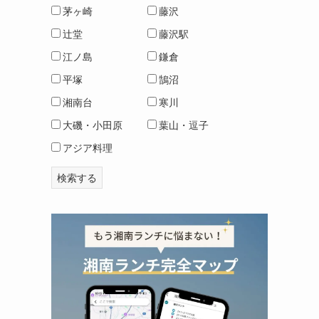
茅ヶ崎
藤沢
辻堂
藤沢駅
江ノ島
鎌倉
平塚
鵠沼
湘南台
寒川
大磯・小田原
葉山・逗子
アジア料理