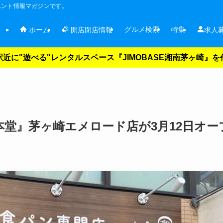
ベント情報マガジンです。
グルメ検索
特集
ホーム
開店閉店情報
求人
近に"遊べる"レンタルスペース『JIMOBASE湘南茅ヶ崎』
堂』茅ヶ崎エメロード店が3月12日オー