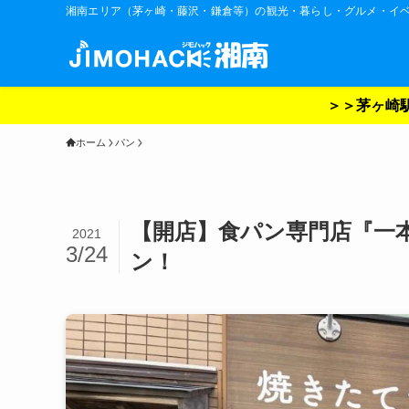
湘南エリア（茅ヶ崎・藤沢・鎌倉等）の観光・暮らし・グルメ・イ
＞＞茅ヶ崎駅
ホーム
パン
【開店】食パン専門店『一本
2021
3/24
ン！