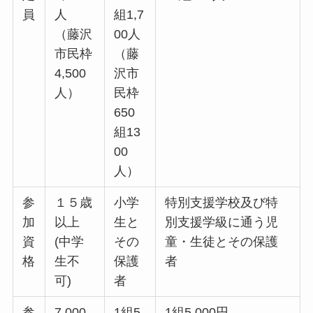
員
人
組1,7
（藤沢
00人
市民枠
（藤
4,500
沢市
人）
民枠
650
組13
00
人）
参
１５歳
小学
特別支援学校及び特
加
以上
生と
別支援学級に通う児
資
(中学
その
童・生徒とその保護
格
生不
保護
者
可)
者
参
7,000
1組5,
1組5,000円