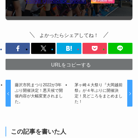
Follow @jimohack_shonan
Follow Me
よかったらシェアしてね！
URLをコピーする
藤沢市民まつり2022が3年
茅ヶ崎４大祭り『大岡越前
ぶり開催決定！悪天候で開
祭』が４年ぶりに開催決
催内容が大幅変更されまし
定！見どころをまとめまし
た。
た！
この記事を書いた人