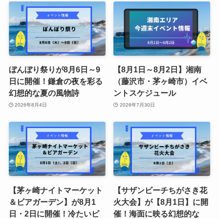
ぼんぼり祭りが8月6日～9
【8月1日～8月2日】湘南
日に開催！鎌倉の夜を彩る
（藤沢市・茅ヶ崎市）イベ
幻想的な夏の風物詩
ントスケジュール
2026年8月4日
2026年7月30日
【茅ヶ崎ナイトマーケット
【サザンビーチちがさき花
＆ビアガーデン】が8月1
火大会】が【8月1日】に開
日・2日に開催！冷たいビ
催！海面に映る幻想的な