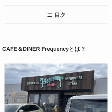
目次
CAFE＆DINER Frequencyとは？