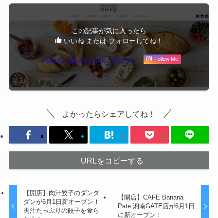
この記事が気に入ったら
いいね または フォローしてね！
Follow @jimohack_shonan
Follow Me
よかったらシェアしてね！
URLをコピーする
【開店】肉汁餃子のダンダ
【開店】CAFE Banana
ダンが6月1日新オープン！
Pate 湘南GATE店が6月1日
肉汁たっぷりの餃子を食ら
に新オープン！