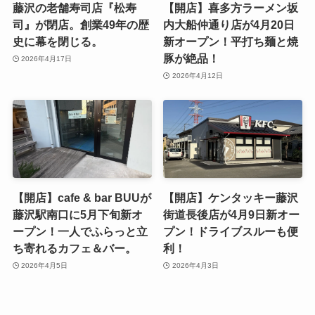
藤沢の老舗寿司店『松寿
【開店】喜多方ラーメン坂
司』が閉店。創業49年の歴
内大船仲通り店が4月20日
史に幕を閉じる。
新オープン！平打ち麺と焼
豚が絶品！
2026年4月17日
2026年4月12日
【開店】cafe & bar BUUが
【開店】ケンタッキー藤沢
藤沢駅南口に5月下旬新オ
街道長後店が4月9日新オー
ープン！一人でふらっと立
プン！ドライブスルーも便
ち寄れるカフェ＆バー。
利！
2026年4月5日
2026年4月3日