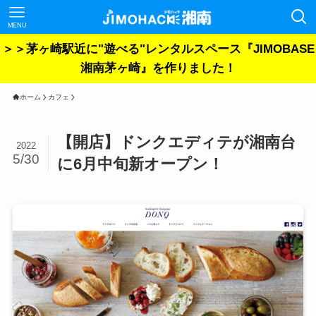
MENU
＞＞茅ヶ崎駅近に"遊べる"レンタルスペース『JIMOBASE
湘南茅ヶ崎』を作りました！
ホーム
カフェ
【開店】ドンクエディテが湘南台
2022
5/30
に6月中旬新オープン！