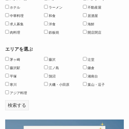
ホテル
ラーメン
不動産屋
中華料理
和食
居酒屋
求人募集
洋食
海鮮
肉料理
鉄板焼
開店閉店
エリアを選ぶ
茅ヶ崎
藤沢
辻堂
藤沢駅
江ノ島
鎌倉
平塚
鵠沼
湘南台
寒川
大磯・小田原
葉山・逗子
アジア料理