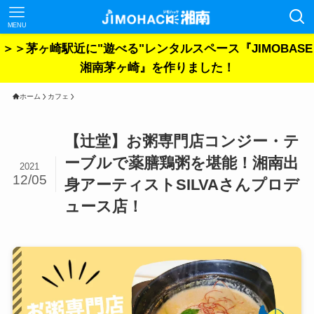
MENU
＞＞茅ヶ崎駅近に"遊べる"レンタルスペース『JIMOBASE
湘南茅ヶ崎』を作りました！
ホーム
カフェ
【辻堂】お粥専門店コンジー・テ
ーブルで薬膳鶏粥を堪能！湘南出
2021
12/05
身アーティストSILVAさんプロデ
ュース店！