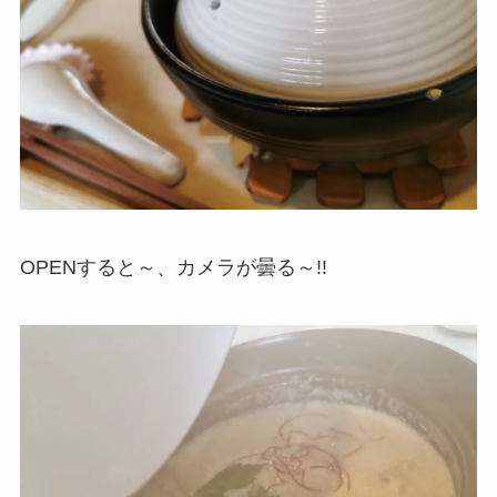
OPENすると～、カメラが曇る～!!