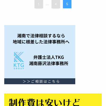
1
...
4
5