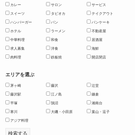
カレー
サロン
サービス
スイーツ
タピオカ
テイクアウト
ハンバーガー
パン
パンケーキ
ホテル
ラーメン
不動産屋
中華料理
和食
居酒屋
求人募集
洋食
海鮮
肉料理
鉄板焼
開店閉店
エリアを選ぶ
茅ヶ崎
藤沢
辻堂
藤沢駅
江ノ島
鎌倉
平塚
鵠沼
湘南台
寒川
大磯・小田原
葉山・逗子
アジア料理