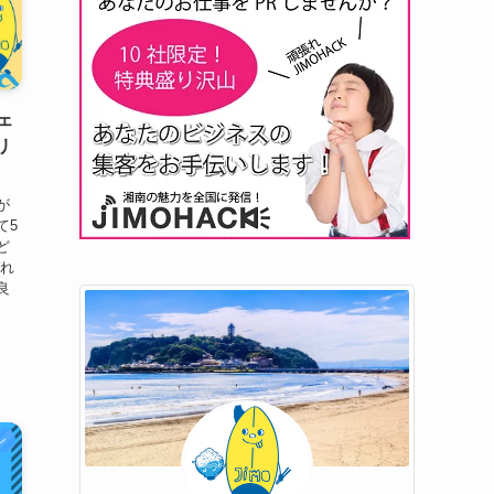
ツェ
リ
が
て5
ど
ぞれ
良
ン