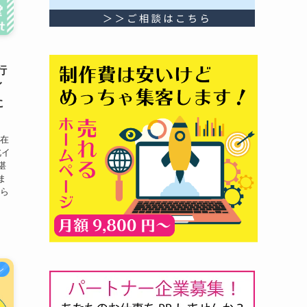
行
イ
に
南在
北イ
堪
ま
から
ン