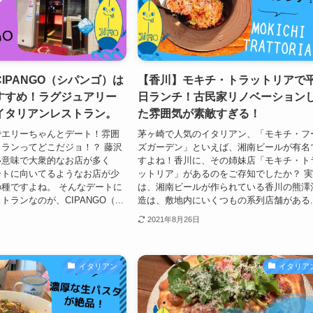
IPANGO（シパンゴ）は
【香川】モキチ・トラットリアで
すすめ！ラグジュアリー
日ランチ！古民家リノベーション
イタリアンレストラン。
た雰囲気が素敵すぎる！
でエリーちゃんとデート！雰囲
茅ヶ崎で人気のイタリアン、「モキチ・フ
ランってどこだジョ！？ 藤沢
ズガーデン」といえば、湘南ビールが有名
い意味で大衆的なお店が多く
すよね！香川に、その姉妹店「モキチ・ト
ートに向いてるようなお店が少
ットリア」があるのをご存知でしたか？ 
種ですよね。 そんなデートに
は、湘南ビールが作られている香川の熊澤
ランなのが、CIPANGO（...
造は、敷地内にいくつもの系列店舗がある..
2021年8月26日
イタリアン
イタリア