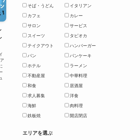
そば・うどん
イタリアン
カフェ
カレー
サロン
サービス
ン
スイーツ
タピオカ
レ
テイクアウト
ハンバーガー
イ
パン
パンケーキ
リア
ホテル
ラーメン
に
ー
不動産屋
中華料理
ュ
和食
居酒屋
求人募集
洋食
海鮮
肉料理
鉄板焼
開店閉店
エリアを選ぶ