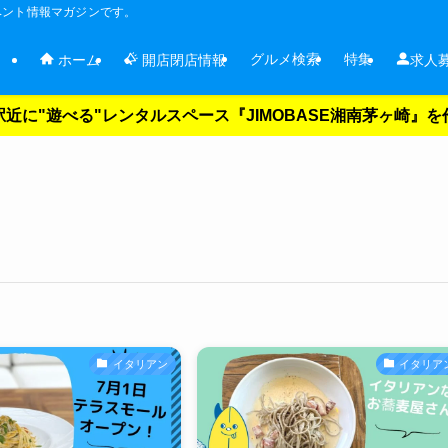
ベント情報マガジンです。
グルメ検索
特集
ホーム
開店閉店情報
求人
近に"遊べる"レンタルスペース『JIMOBASE湘南茅ヶ崎』
イタリアン
イタリア