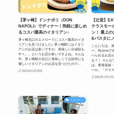
【茅ヶ崎】ドンナポリ（DON
【辻堂】EA
NAPOLI）でディナー！気軽に楽しめ
テラスモー
るコスパ最高のイタリアン♪
ン！ 最上
&パスタに
茅ヶ崎北口のエメロードにコスパ最高のイタ
リアンを見つけました♪ 茅ヶ崎駅にはイタリ
こんにちは。
アンのお店は多いですが、美味しい分値段も
ー、Ryoma
中々。。というお店が多いですよね。そんな
べられるお店
中、茅ヶ崎駅の北口に美味しくてお財布にも
な？！ そんな
優しいイタリアンのお店を見つけたので...
は、東海道線
ール、「テラス
2021年12月29日
2021年7月17日
イタリアン