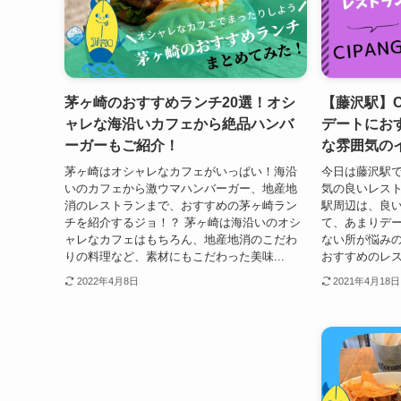
茅ヶ崎のおすすめランチ20選！オシ
【藤沢駅】C
ャレな海沿いカフェから絶品ハンバ
デートにお
ーガーもご紹介！
な雰囲気の
茅ヶ崎はオシャレなカフェがいっぱい！海沿
今日は藤沢駅
いのカフェから激ウマハンバーガー、地産地
気の良いレスト
消のレストランまで、おすすめの茅ヶ崎ラン
駅周辺は、良
チを紹介するジョ！？ 茅ヶ崎は海沿いのオシ
て、あまりデ
ャレなカフェはもちろん、地産地消のこだわ
ない所が悩みの
りの料理など、素材にもこだわった美味...
おすすめのレスト
2022年4月8日
2021年4月18日