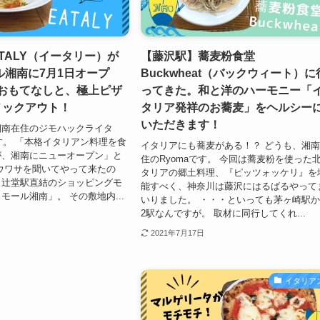
TALY（イータリー）が
【藤沢駅】蕎麦粉食堂
ル湘南に7月1日オープ
Buckwheat（バックウィート）に
のおもてなしと、極上ピザ
ってきた。和と洋のハーモニー「
ノックアウト！
タリア発祥のお蕎麦」をヘルシー
いただきます！
湘南在住のジモハックライタ
です。 「本格イタリアン料理を食
イタリアにも蕎麦がある！？ どうも、湘
が、湘南にニューオープン」と
住のRyomaです。 今回は蕎麦粉を使った
ウワサを聞いてやって来たの
タリアの郷土料理、『ピッツォッケリ』を
・辻堂駅直結のショッピングモ
能すべく、神奈川は藤沢にはるばるやって
モール湘南」。 その敷地内...
いりました。 ・・・といっても茅ヶ崎駅
2駅なんですが。 取材に同行してくれ...
2021年7月17日
イタリア