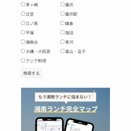
茅ヶ崎
藤沢
辻堂
藤沢駅
江ノ島
鎌倉
平塚
鵠沼
湘南台
寒川
大磯・小田原
葉山・逗子
アジア料理