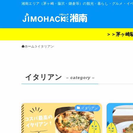
湘南エリア（茅ヶ崎・藤沢・鎌倉等）の観光・暮らし・グルメ・イ
＞＞茅ヶ崎駅
ホーム
イタリアン
イタリアン
– category –
イタリアン