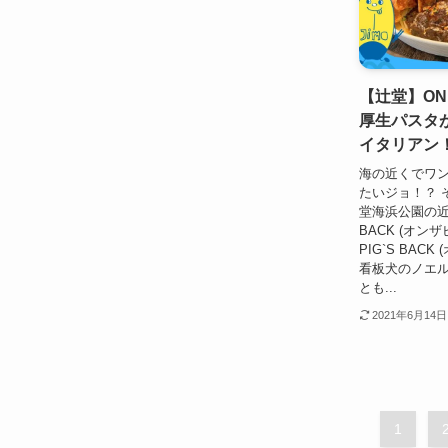
【辻堂】ON T
厚生パスタ
イタリアン
海の近くでワ
たいジョ！？ 
堂海浜公園の近く
BACK (オン
PIG`S BA
看板犬のノエ
とも...
2021年6月14日
1