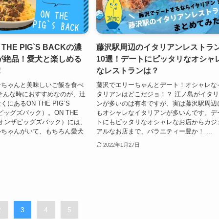
HE PIG`S BACKの濃
藤沢駅周辺のイタリアンレストラ
が絶品！愛犬と楽しめる
10選！デートにピッタリなオシャ
！
なレストランは？
ンちゃんと美味しいご飯を食べ
藤沢でエリーちゃんとデート！オシャレな
そんな時におすすめなのが、辻
タリアンはどこだジョ！？ 江ノ島がイタ
にあるON THE PIG`S
ンが多いのは有名ですが、実は藤沢駅周辺
ザピッグズバック）。ON THE
もオシャレなイタリアンが多いんです。デ
CK (オンザピッグズバック）には、
トにもピッタリなオシャレなお店からカジ
ルちゃんがいて、もちろん愛犬
アルなお店まで、バラエティー豊か！ ...
2022年1月27日
2
3
4
5