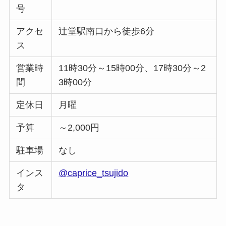
号
アクセ
辻堂駅南口から徒歩6分
ス
営業時
11時30分～15時00分、17時30分～2
間
3時00分
定休日
月曜
予算
～2,000円
駐車場
なし
インス
@caprice_tsujido
タ