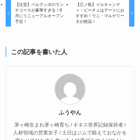
【辻堂】ベルテンポのラン
【江ノ島】イルキャンテ
チコースが豪華すぎる！8
ィ・ビーチェはデートにお
月にリニューアルオープン
すすめ！ウニ・マルゲリー
予定！
タが絶品！
この記事を書いた人
ふうやん
茅ヶ崎生まれ茅ヶ崎育ち / ギネス世界記録保持者 /
人材領域の営業女子 / 土日はジムで鍛えておなかを