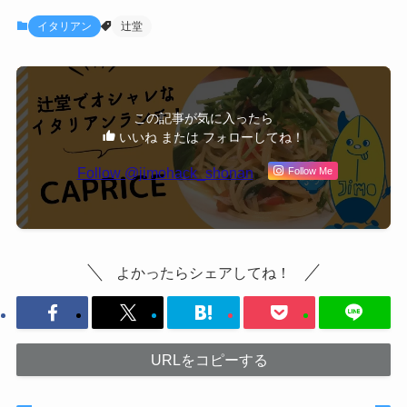
イタリアン
辻堂
この記事が気に入ったら
いいね または フォローしてね！
Follow @jimohack_shonan
Follow Me
よかったらシェアしてね！
URLをコピーする