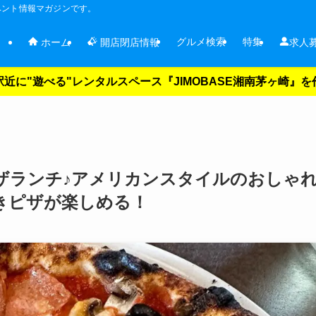
ベント情報マガジンです。
グルメ検索
特集
ホーム
開店閉店情報
求人
近に"遊べる"レンタルスペース『JIMOBASE湘南茅ヶ崎』
でピザランチ♪アメリカンスタイルのおしゃ
きピザが楽しめる！