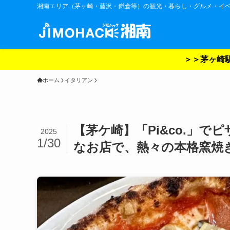
湘南エリア（茅ヶ崎・藤沢・鎌倉等）の観光・暮らし・グルメ・イ
＞＞茅ヶ崎駅
ホーム
イタリアン
【茅ケ崎】「Pi&co.」
2025
1/30
なお店で、熱々の本格窯焼