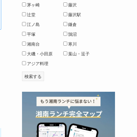
茅ヶ崎
藤沢
辻堂
藤沢駅
江ノ島
鎌倉
平塚
鵠沼
湘南台
寒川
大磯・小田原
葉山・逗子
アジア料理