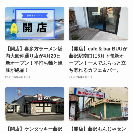
【開店】喜多方ラーメン坂
【開店】cafe & bar BUUが
内大船仲通り店が4月20日
藤沢駅南口に5月下旬新オ
新オープン！平打ち麺と焼
ープン！一人でふらっと立
豚が絶品！
ち寄れるカフェ＆バー。
2026年4月12日
2026年4月5日
【開店】ケンタッキー藤沢
【開店】藤沢もんじゃセン