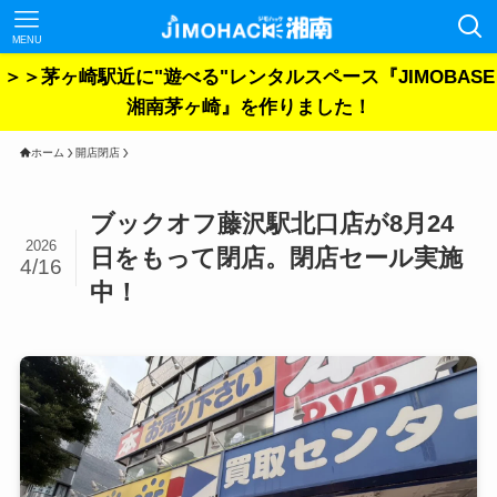
MENU
＞＞茅ヶ崎駅近に"遊べる"レンタルスペース『JIMOBASE
湘南茅ヶ崎』を作りました！
ホーム
開店閉店
ブックオフ藤沢駅北口店が8月24
2026
日をもって閉店。閉店セール実施
4/16
中！