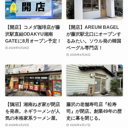
【開店】コメダ珈琲店が藤
【開店】AREUM BAGEL
沢駅直結ODAKYU湘南
が藤沢駅北口にオープンす
GATEに8月オープン予定！
るみたい。ソウル発の韓国
ベーグル専門店！
2026年5月28日
2026年4月26日
【鵠沼】湘南ねぎ家が閉店
藤沢の老舗寿司店『松寿
を発表。ネギラーメンが人
司』が閉店。創業49年の歴
気の本格家系ラーメン屋。
史に幕を閉じる。
2026年4月25日
2026年4月17日