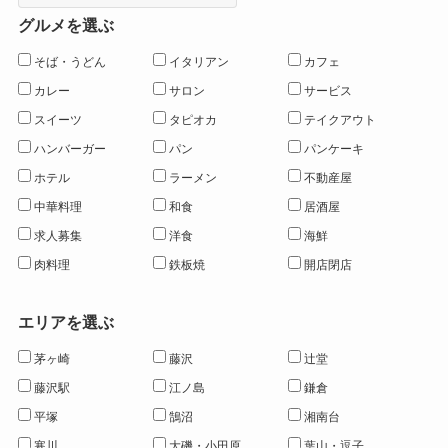
グルメを選ぶ
そば・うどん
イタリアン
カフェ
カレー
サロン
サービス
スイーツ
タピオカ
テイクアウト
ハンバーガー
パン
パンケーキ
ホテル
ラーメン
不動産屋
中華料理
和食
居酒屋
求人募集
洋食
海鮮
肉料理
鉄板焼
開店閉店
エリアを選ぶ
茅ヶ崎
藤沢
辻堂
藤沢駅
江ノ島
鎌倉
平塚
鵠沼
湘南台
寒川
大磯・小田原
葉山・逗子