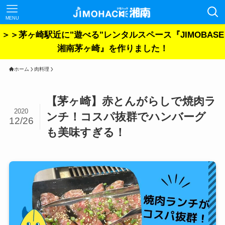
MENU
＞＞茅ヶ崎駅近に"遊べる"レンタルスペース『JIMOBASE
湘南茅ヶ崎』を作りました！
ホーム
肉料理
【茅ヶ崎】赤とんがらしで焼肉ラ
2020
ンチ！コスパ抜群でハンバーグ
12/26
も美味すぎる！