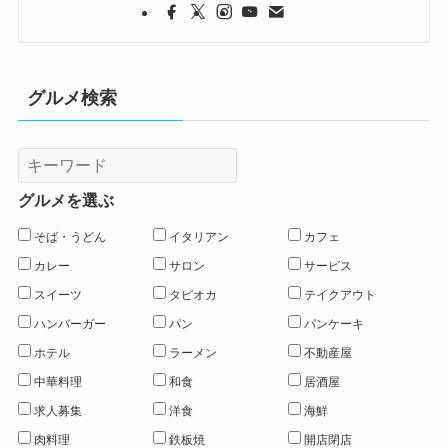
グルメ検索
グルメを選ぶ
そば・うどん
イタリアン
カフェ
カレー
サロン
サービス
スイーツ
タピオカ
テイクアウト
ハンバーガー
パン
パンケーキ
ホテル
ラーメン
不動産屋
中華料理
和食
居酒屋
求人募集
洋食
海鮮
肉料理
鉄板焼
開店閉店