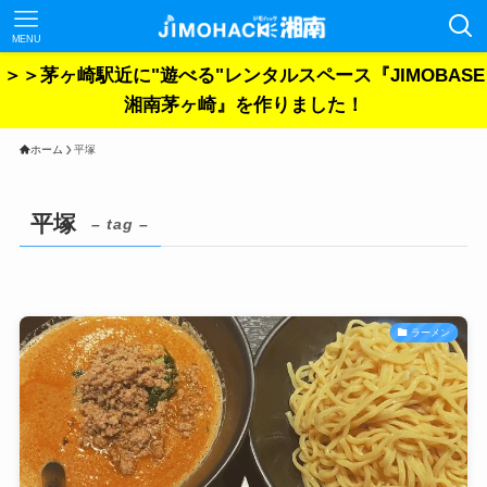
MENU
＞＞茅ヶ崎駅近に"遊べる"レンタルスペース『JIMOBASE
湘南茅ヶ崎』を作りました！
ホーム
平塚
平塚
– tag –
ラーメン