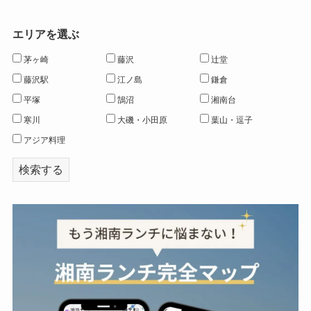
エリアを選ぶ
茅ヶ崎
藤沢
辻堂
藤沢駅
江ノ島
鎌倉
平塚
鵠沼
湘南台
寒川
大磯・小田原
葉山・逗子
アジア料理