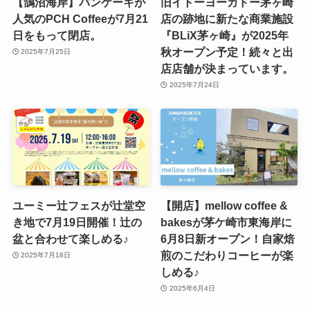
【鵠沼海岸】パンケーキが
旧イトーヨーカドー茅ヶ崎
人気のPCH Coffeeが7月21
店の跡地に新たな商業施設
日をもって閉店。
『BLiX茅ヶ崎』が2025年
秋オープン予定！続々と出
2025年7月25日
店店舗が決まっています。
2025年7月24日
ユーミー辻フェスが辻堂空
【開店】mellow coffee &
き地で7月19日開催！辻の
bakesが茅ケ崎市東海岸に
盆と合わせて楽しめる♪
6月8日新オープン！自家焙
煎のこだわりコーヒーが楽
2025年7月18日
しめる♪
2025年6月4日