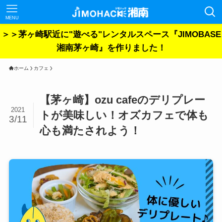
MENU
＞＞茅ヶ崎駅近に"遊べる"レンタルスペース『JIMOBASE
湘南茅ヶ崎』を作りました！
ホーム
カフェ
【茅ヶ崎】ozu cafeのデリプレー
2021
トが美味しい！オズカフェで体も
3/11
心も満たされよう！