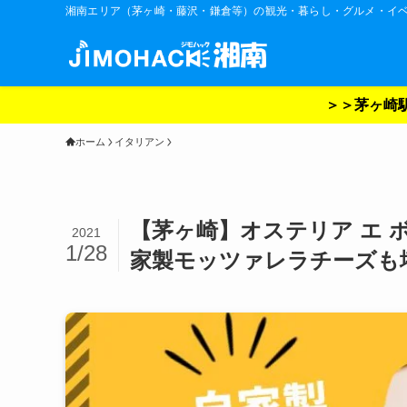
湘南エリア（茅ヶ崎・藤沢・鎌倉等）の観光・暮らし・グルメ・イ
＞＞茅ヶ崎駅
ホーム
イタリアン
【茅ヶ崎】オステリア エ 
2021
1/28
家製モッツァレラチーズも