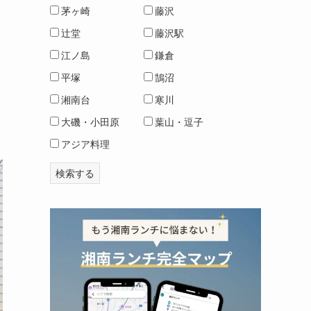
茅ヶ崎
藤沢
辻堂
藤沢駅
江ノ島
鎌倉
平塚
鵠沼
湘南台
寒川
大磯・小田原
葉山・逗子
アジア料理