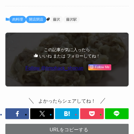
肉料理
開店閉店
藤沢
藤沢駅
この記事が気に入ったら
いいね または フォローしてね！
Follow @jimohack_shonan
Follow Me
よかったらシェアしてね！
URLをコピーする