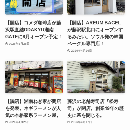
【開店】コメダ珈琲店が藤
【開店】AREUM BAGEL
沢駅直結ODAKYU湘南
が藤沢駅北口にオープンす
GATEに8月オープン予定！
るみたい。ソウル発の韓国
ベーグル専門店！
2026年5月28日
2026年4月26日
【鵠沼】湘南ねぎ家が閉店
藤沢の老舗寿司店『松寿
を発表。ネギラーメンが人
司』が閉店。創業49年の歴
気の本格家系ラーメン屋。
史に幕を閉じる。
2026年4月25日
2026年4月17日