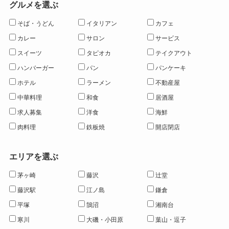
グルメを選ぶ
そば・うどん
イタリアン
カフェ
カレー
サロン
サービス
スイーツ
タピオカ
テイクアウト
ハンバーガー
パン
パンケーキ
ホテル
ラーメン
不動産屋
中華料理
和食
居酒屋
求人募集
洋食
海鮮
肉料理
鉄板焼
開店閉店
エリアを選ぶ
茅ヶ崎
藤沢
辻堂
藤沢駅
江ノ島
鎌倉
平塚
鵠沼
湘南台
寒川
大磯・小田原
葉山・逗子