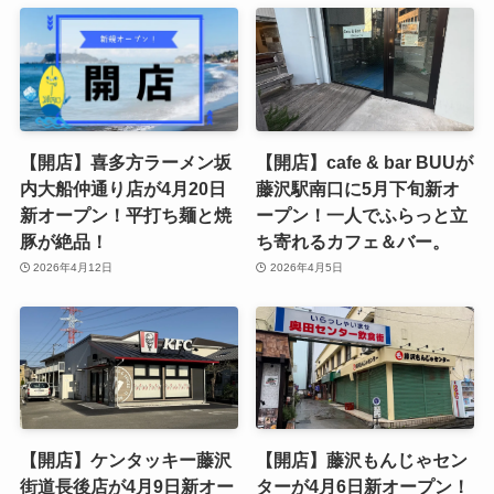
【開店】喜多方ラーメン坂
【開店】cafe & bar BUUが
内大船仲通り店が4月20日
藤沢駅南口に5月下旬新オ
新オープン！平打ち麺と焼
ープン！一人でふらっと立
豚が絶品！
ち寄れるカフェ＆バー。
2026年4月12日
2026年4月5日
【開店】ケンタッキー藤沢
【開店】藤沢もんじゃセン
街道長後店が4月9日新オー
ターが4月6日新オープン！