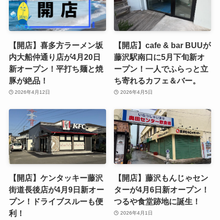
【開店】喜多方ラーメン坂
【開店】cafe & bar BUUが
内大船仲通り店が4月20日
藤沢駅南口に5月下旬新オ
新オープン！平打ち麺と焼
ープン！一人でふらっと立
豚が絶品！
ち寄れるカフェ＆バー。
2026年4月12日
2026年4月5日
【開店】ケンタッキー藤沢
【開店】藤沢もんじゃセン
街道長後店が4月9日新オー
ターが4月6日新オープン！
プン！ドライブスルーも便
つるや食堂跡地に誕生！
利！
2026年4月1日