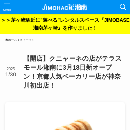
MENU
＞＞茅ヶ崎駅近に"遊べる"レンタルスペース『JIMOBASE
湘南茅ヶ崎』を作りました！
ホーム
スイーツ
【開店】クニャーネの店がテラス
モール湘南に3月18日新オープ
2025
1/30
ン！京都人気ベーカリー店が神奈
川初出店！