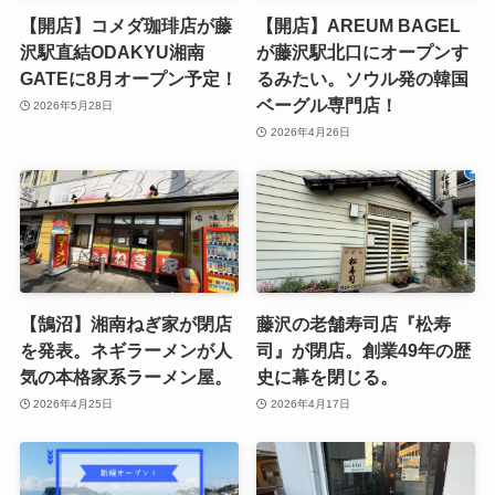
【開店】コメダ珈琲店が藤
【開店】AREUM BAGEL
沢駅直結ODAKYU湘南
が藤沢駅北口にオープンす
GATEに8月オープン予定！
るみたい。ソウル発の韓国
ベーグル専門店！
2026年5月28日
2026年4月26日
【鵠沼】湘南ねぎ家が閉店
藤沢の老舗寿司店『松寿
を発表。ネギラーメンが人
司』が閉店。創業49年の歴
気の本格家系ラーメン屋。
史に幕を閉じる。
2026年4月25日
2026年4月17日