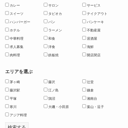
カレー
サロン
サービス
スイーツ
タピオカ
テイクアウト
ハンバーガー
パン
パンケーキ
ホテル
ラーメン
不動産屋
中華料理
和食
居酒屋
求人募集
洋食
海鮮
肉料理
鉄板焼
開店閉店
エリアを選ぶ
茅ヶ崎
藤沢
辻堂
藤沢駅
江ノ島
鎌倉
平塚
鵠沼
湘南台
寒川
大磯・小田原
葉山・逗子
アジア料理