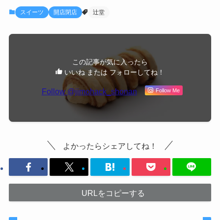
スイーツ
開店閉店
辻堂
この記事が気に入ったら
いいね または フォローしてね！
Follow @jimohack_shonan
Follow Me
よかったらシェアしてね！
URLをコピーする