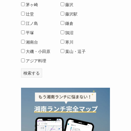
茅ヶ崎
藤沢
辻堂
藤沢駅
江ノ島
鎌倉
平塚
鵠沼
湘南台
寒川
大磯・小田原
葉山・逗子
アジア料理