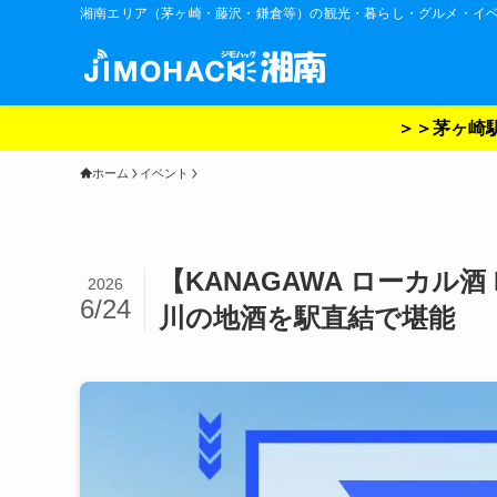
湘南エリア（茅ヶ崎・藤沢・鎌倉等）の観光・暮らし・グルメ・イ
＞＞茅ヶ崎駅
ホーム
イベント
【KANAGAWA ローカル酒 
2026
6/24
川の地酒を駅直結で堪能