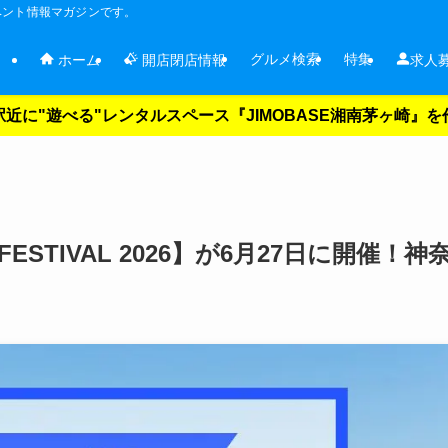
ベント情報マガジンです。
グルメ検索
特集
ホーム
開店閉店情報
求人
近に"遊べる"レンタルスペース『JIMOBASE湘南茅ヶ崎』
FESTIVAL 2026】が6月27日に開催！神