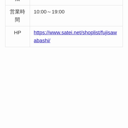
営業時
10:00～19:00
間
HP
https://www.satei.net/shoplist/fujisaw
abashi/