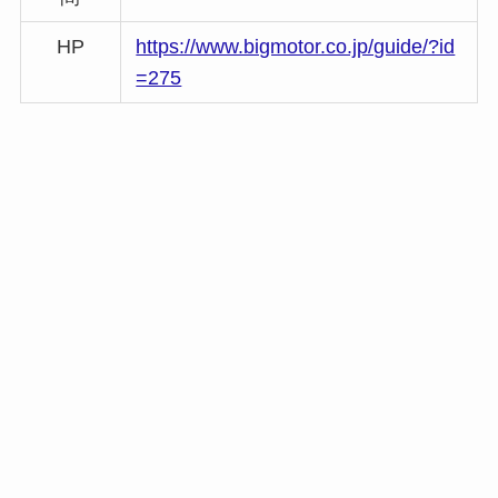
HP
https://www.bigmotor.co.jp/guide/?id
=275