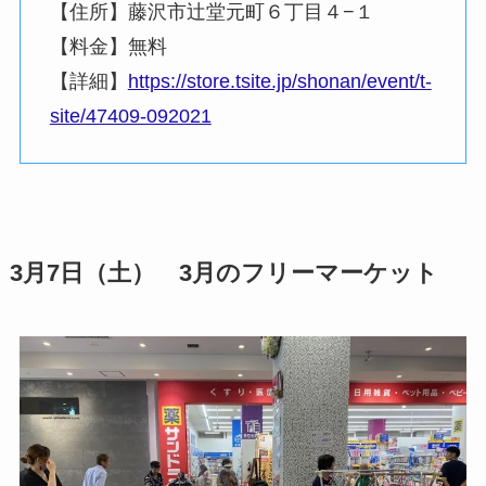
【住所】藤沢市辻堂元町６丁目４−１
【料金】無料
【詳細】
https://store.tsite.jp/shonan/event/t-
site/47409-092021
3月7日（土） 3月のフリーマーケット