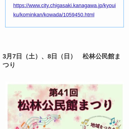
https://www.city.chigasaki.kanagawa.jp/kyoui
ku/kominkan/kowada/1059450.html
3月7日（土）、8日（日） 松林公民館ま
つり