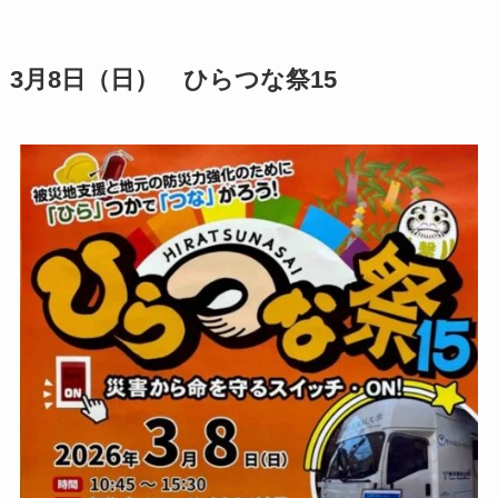
採れたての養殖わかめを袋いっぱいに購入でき
る、春恒例の収穫祭イベントです。
数量限定で1人1袋500円、なくなり次第終了の特別
販売なので、お見逃しなく！
港では漁師タクシー（遊覧のみ）の運航もあり、
海の魅力を満喫できる催しです。
【日時】3月8日（日） 10:00～販売終了ま
で
【会場】小坪漁港岸壁
【住所】逗子市小坪４丁目２７−８
【料金】1人1袋500円
【詳細】