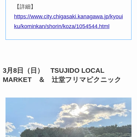
【詳細】
https://www.city.chigasaki.kanagawa.jp/kyoui
ku/kominkan/shorin/koza/1054544.html
3月8日（日） TSUJIDO LOCAL
MARKET ＆ 辻堂フリマピクニック