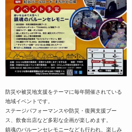
https://www.zushitrip.com/topics/detail_169.
html
3月8日（日） ひらつな祭15