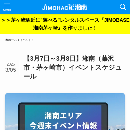
MENU
＞＞茅ヶ崎駅近に"遊べる"レンタルスペース『JIMOBASE
湘南茅ヶ崎』を作りました！
ホーム
イベント
【3月7日～3月8日】湘南（藤沢
2026
市・茅ヶ崎市）イベントスケジュ
3/05
ール