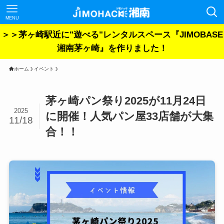
MENU
＞＞茅ヶ崎駅近に"遊べる"レンタルスペース『JIMOBASE
湘南茅ヶ崎』を作りました！
ホーム
イベント
茅ヶ崎パン祭り2025が11月24日
2025
に開催！人気パン屋33店舗が大集
11/18
合！！