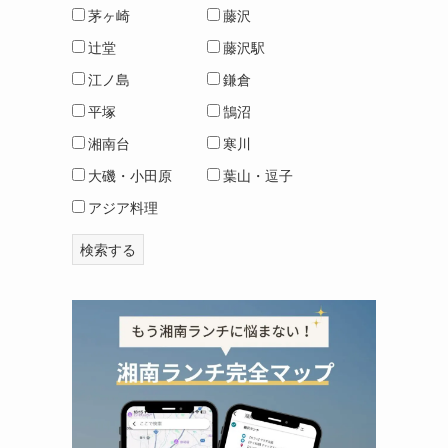
茅ヶ崎
藤沢
辻堂
藤沢駅
江ノ島
鎌倉
平塚
鵠沼
湘南台
寒川
大磯・小田原
葉山・逗子
アジア料理