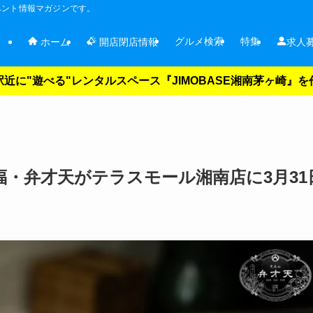
ベント情報マガジンです。
グルメ検索
特集
ホーム
開店閉店情報
求人
近に"遊べる"レンタルスペース『JIMOBASE湘南茅ヶ崎』
・弁才天がテラスモール湘南店に3月31