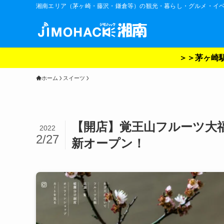
湘南エリア（茅ヶ崎・藤沢・鎌倉等）の観光・暮らし・グルメ・イ
＞＞茅ヶ崎駅
ホーム
スイーツ
【開店】覚王山フルーツ大福
2022
2/27
新オープン！