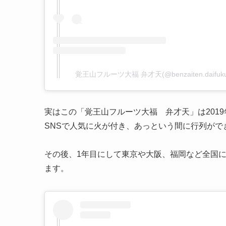
覚王山フルーツ大福 弁才天(@benzaiten.daif
実はこの「覚王山フルーツ大福 弁才天」は2019
SNSで人気に火が付き、あっという間に行列がで
その後、1年目にして東京や大阪、福岡など全国に約
ます。