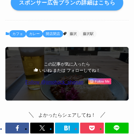
スポンサー広告プランの詳細はこちら
カフェ
カレー
開店閉店
藤沢
藤沢駅
この記事が気に入ったら
いいね または フォローしてね！
Follow @jimohack_shonan
Follow Me
よかったらシェアしてね！