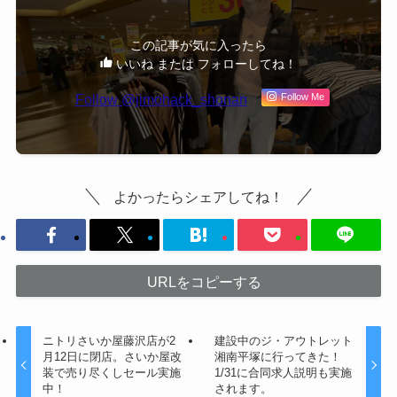
この記事が気に入ったら
いいね または フォローしてね！
Follow @jimohack_shonan
Follow Me
よかったらシェアしてね！
URLをコピーする
ニトリさいか屋藤沢店が2
建設中のジ・アウトレット
月12日に閉店。さいか屋改
湘南平塚に行ってきた！
装で売り尽くしセール実施
1/31に合同求人説明も実施
中！
されます。