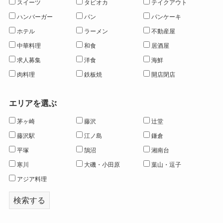
スイーツ
タピオカ
テイクアウト
ハンバーガー
パン
パンケーキ
ホテル
ラーメン
不動産屋
中華料理
和食
居酒屋
求人募集
洋食
海鮮
肉料理
鉄板焼
開店閉店
エリアを選ぶ
茅ヶ崎
藤沢
辻堂
藤沢駅
江ノ島
鎌倉
平塚
鵠沼
湘南台
寒川
大磯・小田原
葉山・逗子
アジア料理