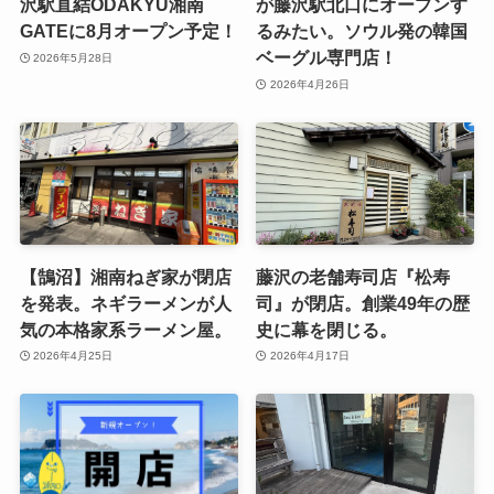
沢駅直結ODAKYU湘南
が藤沢駅北口にオープンす
GATEに8月オープン予定！
るみたい。ソウル発の韓国
ベーグル専門店！
2026年5月28日
2026年4月26日
【鵠沼】湘南ねぎ家が閉店
藤沢の老舗寿司店『松寿
を発表。ネギラーメンが人
司』が閉店。創業49年の歴
気の本格家系ラーメン屋。
史に幕を閉じる。
2026年4月25日
2026年4月17日