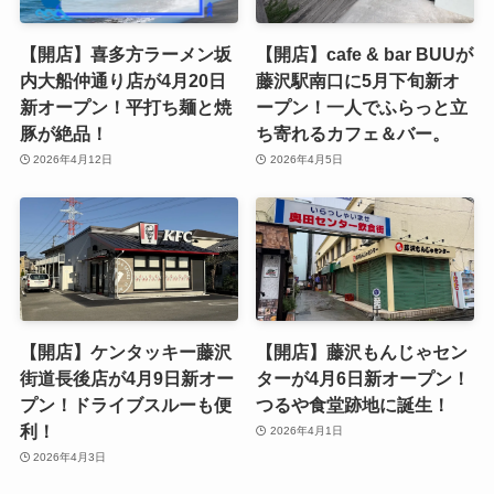
【開店】喜多方ラーメン坂
【開店】cafe & bar BUUが
内大船仲通り店が4月20日
藤沢駅南口に5月下旬新オ
新オープン！平打ち麺と焼
ープン！一人でふらっと立
豚が絶品！
ち寄れるカフェ＆バー。
2026年4月12日
2026年4月5日
【開店】ケンタッキー藤沢
【開店】藤沢もんじゃセン
街道長後店が4月9日新オー
ターが4月6日新オープン！
プン！ドライブスルーも便
つるや食堂跡地に誕生！
利！
2026年4月1日
2026年4月3日