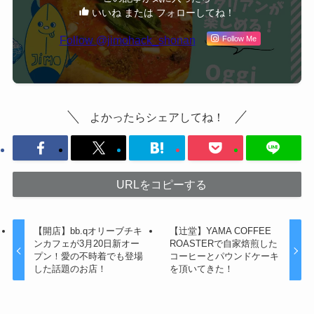
いいね または フォローしてね！
Follow @jimohack_shonan
Follow Me
よかったらシェアしてね！
URLをコピーする
【開店】bb.qオリーブチキ
【辻堂】YAMA COFFEE
ンカフェが3月20日新オー
ROASTERで自家焙煎した
プン！愛の不時着でも登場
コーヒーとパウンドケーキ
した話題のお店！
を頂いてきた！