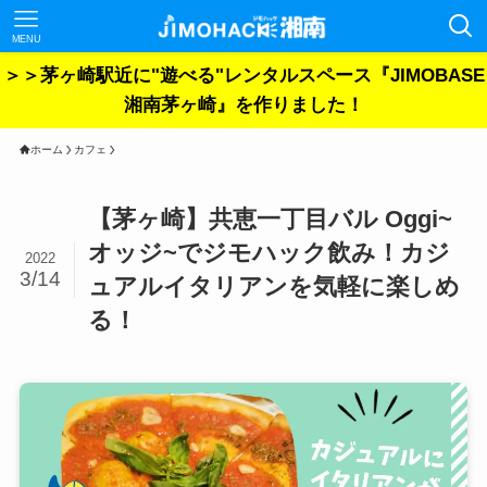
MENU
＞＞茅ヶ崎駅近に"遊べる"レンタルスペース『JIMOBASE
湘南茅ヶ崎』を作りました！
ホーム
カフェ
【茅ヶ崎】共恵一丁目バル Oggi~
オッジ~でジモハック飲み！カジ
2022
3/14
ュアルイタリアンを気軽に楽しめ
る！