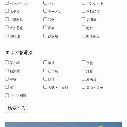
ハンバーガー
パン
パンケーキ
ホテル
ラーメン
不動産屋
中華料理
和食
居酒屋
求人募集
洋食
海鮮
肉料理
鉄板焼
開店閉店
エリアを選ぶ
茅ヶ崎
藤沢
辻堂
藤沢駅
江ノ島
鎌倉
平塚
鵠沼
湘南台
寒川
大磯・小田原
葉山・逗子
アジア料理