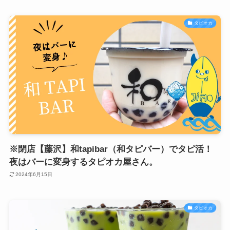
タピオカ
※閉店【藤沢】和tapibar（和タピバー）でタピ活！
夜はバーに変身するタピオカ屋さん。
2024年6月15日
タピオカ