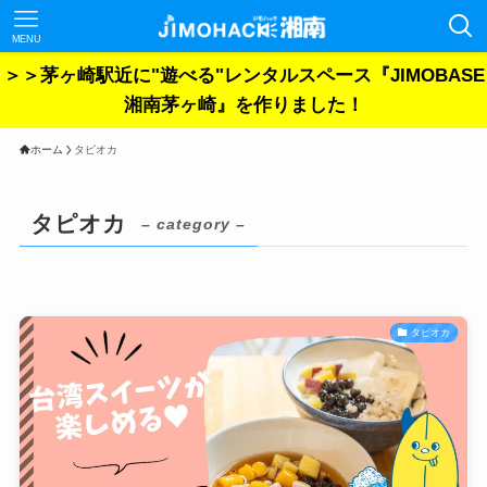
MENU
＞＞茅ヶ崎駅近に"遊べる"レンタルスペース『JIMOBASE
湘南茅ヶ崎』を作りました！
ホーム
タピオカ
タピオカ
– category –
タピオカ